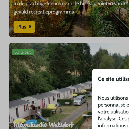
In de prachtige kleuren van de herfst genieten van kn
gevuld recreatieprogramma.
Plus
Sur le parc
Ce site utili
Nous utilisons
personnalisé e
votre utilisati
l'analyse. Ces
Meivakantie Walsdorf
informations q