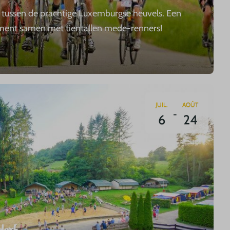
ur tussen de prachtige Luxemburgse heuvels. Een
ement samen met tientallen mede-renners!
JUIL.
AOÛT
-
6
24