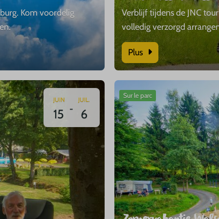
burg. Kom voordelig
Verblijf tijdens de JNC to
en.
volledig verzorgd arrang
Plus
Sur le parc
JUIN
JUIL.
-
15
6