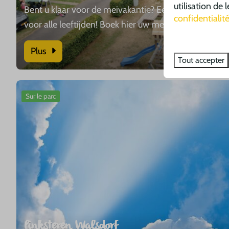
utilisation de
Bent u klaar voor de meivakantie? Een heerlijke vaka
confidentialit
voor alle leeftijden! Boek hier uw meivakantie.
Plus
Tout accepter
Sur le parc
Pinksteren Walsdorf