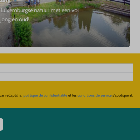
dorf
e Luxemburgse natuur met een vol
jong en oud!
 par reCaptcha,
politique de confidentialité
et les
conditions de service
s'appliquent.