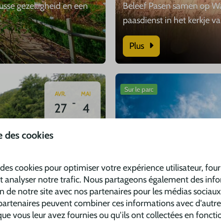
usse gezelligheid en een
Beleef Pasen samen op Wa
paasdienst in het kerkje v
Plus
Sur le parc
AVR.
MAI
-
27
4
se des cookies
 des cookies pour optimiser votre expérience utilisateur, fou
t analyser notre trafic. Nous partageons également des inf
on de notre site avec nos partenaires pour les médias sociaux,
 partenaires peuvent combiner ces informations avec d'autre
Hemelvaart Walsdor
ue vous leur avez fournies ou qu'ils ont collectées en foncti