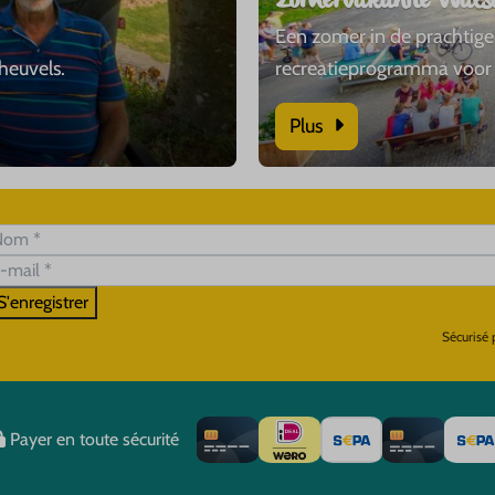
Zomervakantie Wals
Een zomer in de prachtig
heuvels.
recreatieprogramma voor 
Plus
S'enregistrer
Sécurisé
Payer en toute sécurité