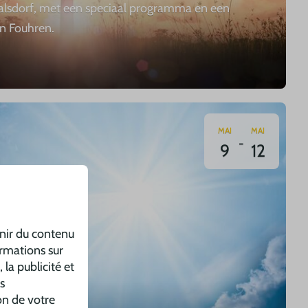
lsdorf, met een speciaal programma en een
an Fouhren.
MAI
MAI
-
9
12
rnir du contenu
ormations sur
 la publicité et
s
f
on de votre