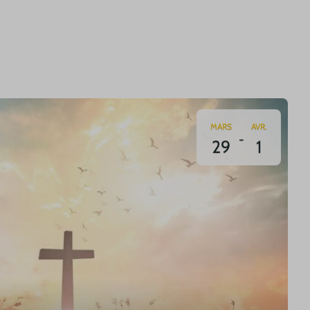
MARS
AVR.
-
29
1