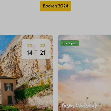
Boeken 2024
Sur le parc
OCT.
OCT.
-
14
21
Pasen Walsdorf