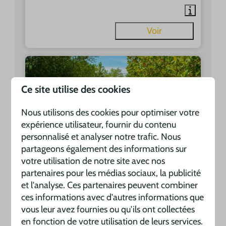
Voir
Ce site utilise des cookies
Nous utilisons des cookies pour optimiser votre
expérience utilisateur, fournir du contenu
personnalisé et analyser notre trafic. Nous
partageons également des informations sur
votre utilisation de notre site avec nos
Bungalowtent Barcelona
A partir de
partenaires pour les médias sociaux, la publicité
801 €
et l'analyse. Ces partenaires peuvent combiner
Espagne, Girona, Garriguella
ces informations avec d'autres informations que
693 €
6
vous leur avez fournies ou qu'ils ont collectées
7 nuits
en fonction de votre utilisation de leurs services.
Réfrigérateur avec