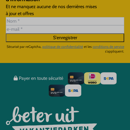
Et ne manquez aucune de nos dernières mises
à jour et offres
S'enregistrer
Sécurisé par reCaptcha,
politique de confidentialité
et les
conditions de service
s'appliquent.
Payer en toute sécurité