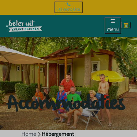
+33 565326501
Menu
Accommodaties
Home
Hébergement