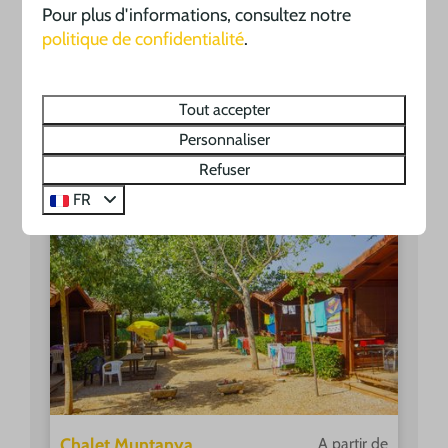
2 personnes
Pour plus d'informations, consultez notre
congélateur séparé
politique de confidentialité
.
Cuisinière à gaz
Salon et cuisine spacieux
Tout accepter
Ensemble de terrasse
Personnaliser
Voir
Refuser
FR
Chalet Muntanya
A partir de