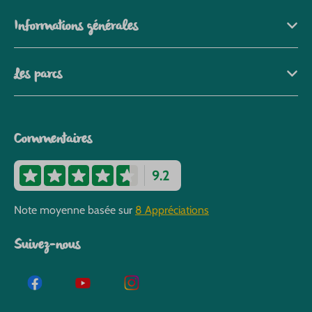
Informations générales
Les parcs
Commentaires
9.2
Note moyenne basée sur
8 Appréciations
Suivez-nous