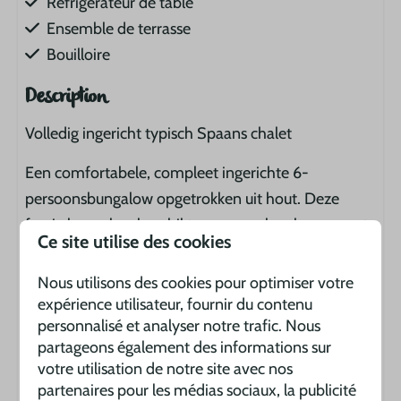
Réfrigérateur de table
Ensemble de terrasse
Bouilloire
Description
Volledig ingericht typisch Spaans chalet
Een comfortabele, compleet ingerichte 6-
persoonsbungalow opgetrokken uit hout. Deze
fraaie bungalow beschikt over een slaapkamer met
Ce site utilise des cookies
een tweepersoonsbed, een slaapkamer met twee
eenpersoonsbedden en een woonkamer met
Nous utilisons des cookies pour optimiser votre
slaapbank. Daarnaast heeft deze vakantiebungalow
expérience utilisateur, fournir du contenu
personnalisé et analyser notre trafic. Nous
een ingerichte keuken, airconditioning, een
partageons également des informations sur
badkamer met toilet. Buiten geniet u op een
votre utilisation de notre site avec nos
gezellige veranda voorzien van tuinmeubilair.
partenaires pour les médias sociaux, la publicité