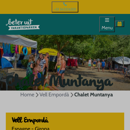
+33 565326501
Menu
Chalet Muntanya
Home
Vell Empordà
Chalet Muntanya
Vell Empordà
Espagne - Girona