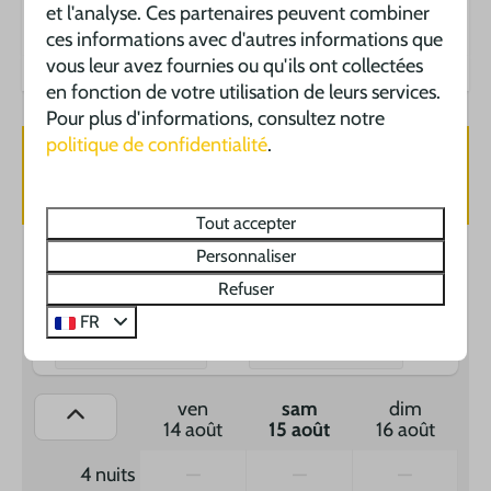
et l'analyse. Ces partenaires peuvent combiner
Label énergétique :
ces informations avec d'autres informations que
vous leur avez fournies ou qu'ils ont collectées
en fonction de votre utilisation de leurs services.
Pour plus d'informations, consultez notre
politique de confidentialité
.
Disponibilité et prix
Tout accepter
Personnaliser
2 personnes
Refuser
FR
sa
15-08-2026
sa
22-08-2026
ven
sam
dim
14 août
15 août
16 août
4 nuits
—
—
—