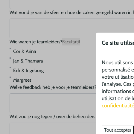
Wat vond je van de sfeer en hoe de zaken geregeld waren in
Wie waren je teamleiders?
Facultatif
Ce site utili
Cor & Arina
Jan & Thamara
Nous utilisons
personnalisé e
Erik & Ingeborg
votre utilisati
Margreet
l'analyse. Ces
Welke feedback heb je voor je teamleiders?
Facultatif
informations q
utilisation de
confidentialit
Wat zou je nog tegen / over de beheerders (Aart & Hariëtte) kw
Tout accepter