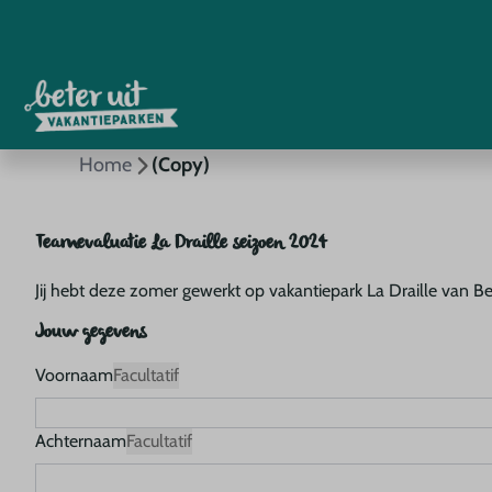
Home
(Copy)
Teamevaluatie La Draille seizoen 2024
Jij hebt deze zomer gewerkt op vakantiepark La Draille van B
Jouw gegevens
Voornaam
Facultatif
Achternaam
Facultatif