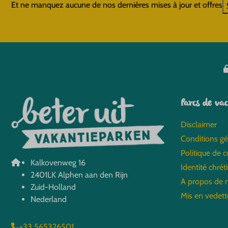
Et ne manquez aucune de nos dernières mises à jour et offres
Parcs de vac
Disclaimer
Conditions gé
Politique de c
Kalkovenweg 16
Identité chrét
2401LK Alphen aan den Rijn
A propos de 
Zuid-Holland
Mis en vedett
Nederland
+33 565326501