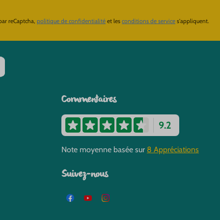
 par reCaptcha,
politique de confidentialité
et les
conditions de service
s'appliquent.
Commentaires
9.2
Note moyenne basée sur
8 Appréciations
Suivez-nous