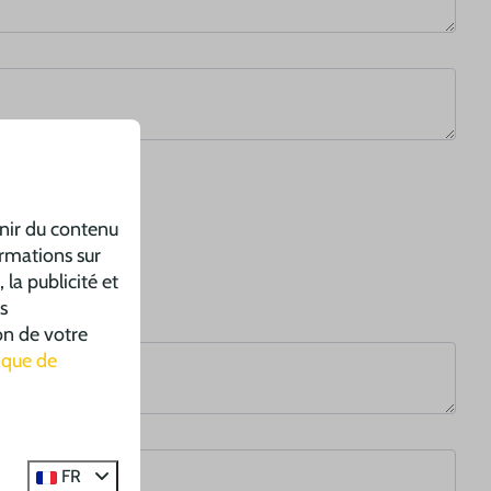
rnir du contenu
ormations sur
 la publicité et
s
on de votre
tique de
FR