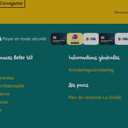
S'enregistrer
Sécurisé
Payer en toute sécurité
ances Beter Uit
Informations générales
Annuleringsverzekering
nérales
Les parcs
onfidentialité
ienne
Parc de vacances La Draille
nous
e