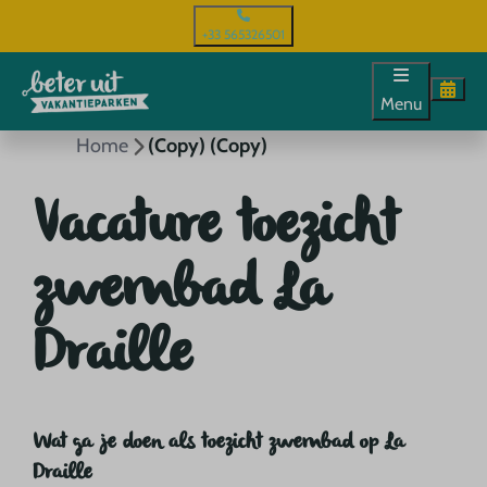
+33 565326501
Menu
Home
(Copy) (Copy)
Vacature toezicht
zwembad La
Draille
Wat ga je doen als toezicht zwembad op La
Draille