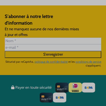
S'abonner à notre lettre
d'information
Et ne manquez aucune de nos dernières mises
à jour et offres
S'enregistrer
Sécurisé par reCaptcha,
politique de confidentialité
et les
conditions de service
s'appliquent.
Payer en toute sécurité