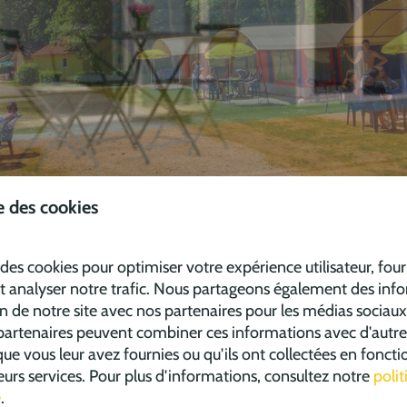
ements
se des cookies
 des cookies pour optimiser votre expérience utilisateur, fou
t analyser notre trafic. Nous partageons également des inf
on de notre site avec nos partenaires pour les médias sociaux,
 partenaires peuvent combiner ces informations avec d'autre
ue vous leur avez fournies ou qu'ils ont collectées en foncti
r des modifications. Cette année, nous proposons deux nou
 leurs services. Pour plus d'informations, consultez notre
poli
ové entièrement les tentes safari La Rochette. L'espace suppl
é
.