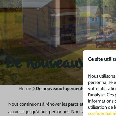
De nouveaux log
Ce site utili
Nous utilisons
personnalisé e
votre utilisati
Home
De nouveaux logements
l'analyse. Ces
informations q
Nous continuons à rénover les parcs et à leur apporte
utilisation de
accueillir jusqu'à huit personnes. Nous avons aussi rén
confidentialit