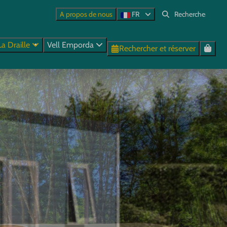
A propos de nous
FR
La Draille
Vell Emporda
Rechercher et réserver