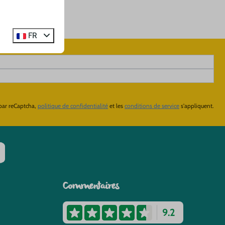
FR
 par reCaptcha,
politique de confidentialité
et les
conditions de service
s'appliquent.
Commentaires
9.2