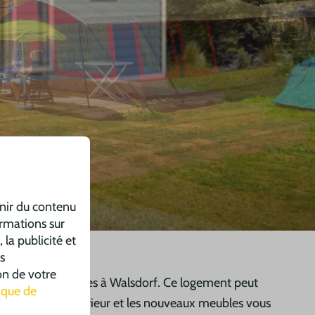
rnir du contenu
ormations sur
 la publicité et
s
on de votre
veaux mobile homes à Walsdorf. Ce logement peut
tique de
émentaire à l'intérieur et les nouveaux meubles vous