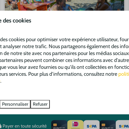
se des cookies
Bon Appétit
 des cookies pour optimiser votre expérience utilisateur, fou
t analyser notre trafic. Nous partageons également des inf
on de notre site avec nos partenaires pour les médias sociaux,
 partenaires peuvent combiner ces informations avec d'autre
ue vous leur avez fournies ou qu'ils ont collectées en foncti
 leurs services. Pour plus d'informations, consultez notre
poli
é
.
S'enregistrer
Sécurisé
Personnaliser
Refuser
Payer en toute sécurité