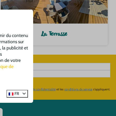
La Terrasse
rnir du contenu
ormations sur
 la publicité et
s
on de votre
tique de
 par reCaptcha,
politique de confidentialité
et les
conditions de service
s'appliquent.
FR