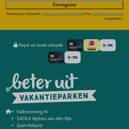
S'enregistrer
Sécurisé par reCaptcha,
politique de confidentialité
et les
conditions de service
s'appliquent.
Payer en toute sécurité
Kalkovenweg 16
2401LK Alphen aan den Rijn
Zuid-Holland