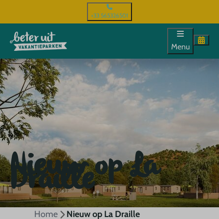
+33 565326501
Menu
Nieuw op La
Draille
Home
Nieuw op La Draille