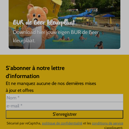
BUR de Beer kleurplaat
Download hier jouw eigen BUR de Beer
kleurplaat.
S'abonner à notre lettre
d'information
Et ne manquez aucune de nos dernières mises
à jour et offres
S'enregistrer
Sécurisé par reCaptcha,
politique de confidentialité
et les
conditions de service
s'appliquent.