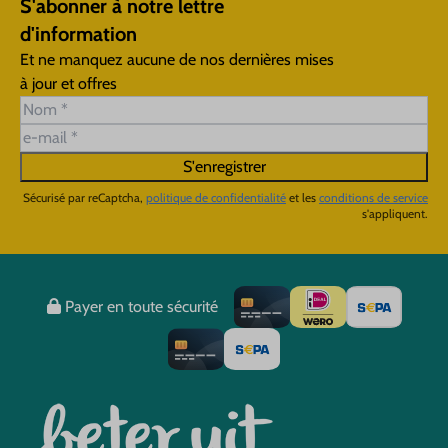
S'abonner à notre lettre
d'information
Et ne manquez aucune de nos dernières mises
à jour et offres
S'enregistrer
Sécurisé par reCaptcha,
politique de confidentialité
et les
conditions de service
s'appliquent.
Payer en toute sécurité