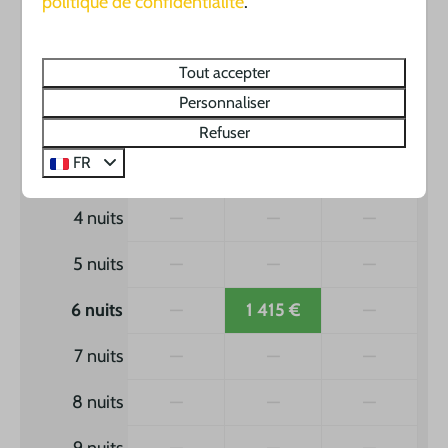
politique de confidentialité
.
sa
08-08-2026
ve
14-08-2026
Tout accepter
Personnaliser
ven
sam
dim
7 août
8 août
9 août
Refuser
FR
3 nuits
—
—
—
4 nuits
—
—
—
5 nuits
—
—
—
6 nuits
—
1 415 €
—
7 nuits
—
—
—
8 nuits
—
—
—