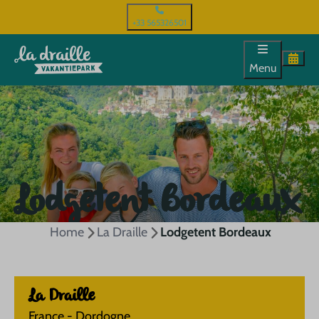
+33 565326501
Menu
Lodgetent Bordeaux
Home
La Draille
Lodgetent Bordeaux
La Draille
France - Dordogne